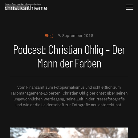
Blog
9. September 2018
Podcast: Christian Ohlig – Der
Mann der Farben
Vom Finanzamt zum Fotojournalismus und schließlich zum
Farbmanagement-Experten: Christian Ohlig berichtet über seinen
ungewöhnlichen Werdegang, seine Zeit in der Pressefotografie
und wie er die Leidenschaft zur Fotografie neu entdeckt hat.