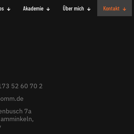
ps
Akademie
Über mich
Kontakt
173 52 60 70 2
komm.de
enbusch 7a
amminkeln,
y