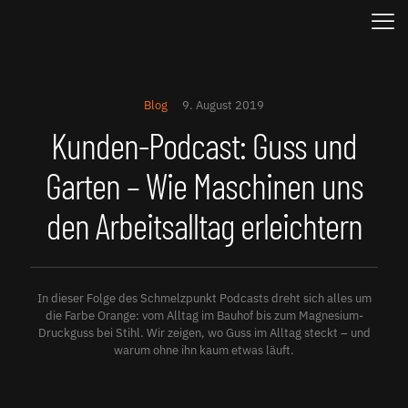
Blog
9. August 2019
Kunden-Podcast: Guss und
Garten – Wie Maschinen uns
den Arbeitsalltag erleichtern
In dieser Folge des Schmelzpunkt Podcasts dreht sich alles um
die Farbe Orange: vom Alltag im Bauhof bis zum Magnesium-
Druckguss bei Stihl. Wir zeigen, wo Guss im Alltag steckt – und
warum ohne ihn kaum etwas läuft.