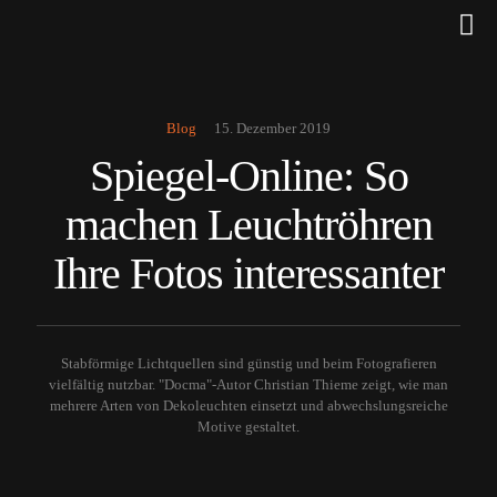
Blog
15. Dezember 2019
Spiegel-Online: So
machen Leuchtröhren
Ihre Fotos interessanter
Stabförmige Lichtquellen sind günstig und beim Fotografieren
vielfältig nutzbar. "Docma"-Autor Christian Thieme zeigt, wie man
mehrere Arten von Dekoleuchten einsetzt und abwechslungsreiche
Motive gestaltet.