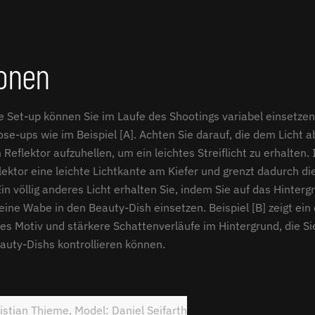
ionen
e Set-up können Sie im Laufe des Shootings variabel einsetzen.
lose-ups wie im Beispiel [A]. Achten Sie darauf, die dem Licht
Reflektor aufzuhellen, um ein leichtes Streiflicht zu erhalten. 
lektor eine leichte Lichtkante am Kiefer und grenzt dadurch di
Ein völlig anderes Licht erhalten Sie, indem Sie auf das Hinterg
eine Wabe in den Beauty-Dish einsetzen. Beispiel [B] zeigt ein 
es Motiv und stärkere Schattenverläufe im Hintergrund, die Si
auty-Dishs kontrollieren können.
istian Thieme, Model: Daniel Seifarth