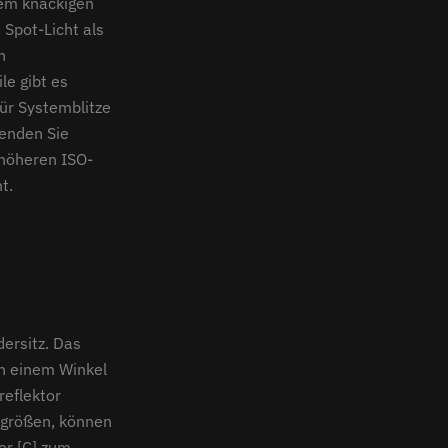
nem knackigen
 Spot-Licht als
h
le gibt es
für Systemblitze
wenden Sie
 höheren ISO-
t.
dersitz. Das
in einem Winkel
reflektor
orgrößen, können
er [C] zum