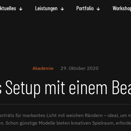
ktuelles
Leistungen
Portfolio
Worksho
Akademie
29. Oktober 2020
s Setup mit einem Be
Porträts für markantes Licht mit weichen Rändern – ideal, um 
. Schon günstige Modelle bieten kreativen Spielraum, erforder