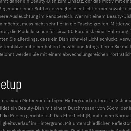
mmt daher ein Beauty-Dish zum Einsatz, der das Motiv mit ei
 Gegenüber einer Softbox erzeugt dieser Lichtformer sowohl ein
here Ausleuchtung im Randbereich. Wer mit einem Beauty-Dis
 möchte, muss nicht sehr tief in die Tasche greifen. Mittlerwei
eter, die Modelle schon für circa 50 Euro inkl. einer Halterung 
ten Sie allerdings, dass ein Dish sehr viel Licht schluckt. Ver
stemblitze mit einer hohen Leitzahl und fotografieren Sie mit
Belohnt werden Sie mit einem abwechslungsreichen Porträtlich
Setup
t ca. einen Meter vom farbigen Hintergrund entfernt im Schnei
 bildet ein Beauty-Dish mit einem Durchmesser von 56cm, der 
 die Person gerichtet ist. Das Effektlicht [B] mit einem Normal
ligkeitsverlauf im Hintergrund. Mit unterschiedlichen Reflekt
 abwechslungsreich beeinflussen. Punktuell kommt ein Aufhell