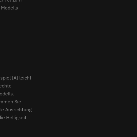
 Modells
piel [A] leicht
rechte
odells.
kommen Sie
te Ausrichtung
e Helligkeit.