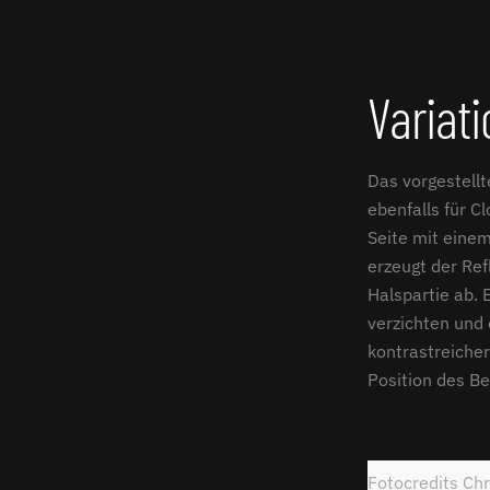
Variat
Das vorgestellt
ebenfalls für C
Seite mit einem 
erzeugt der Ref
Halspartie ab. 
verzichten und 
kontrastreicher
Position des Be
Fotocredits Chr