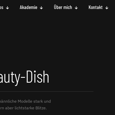
ps
Akademie
Über mich
Kontakt
auty-Dish
männliche Modelle stark und
n aber lichtstarke Blitze.