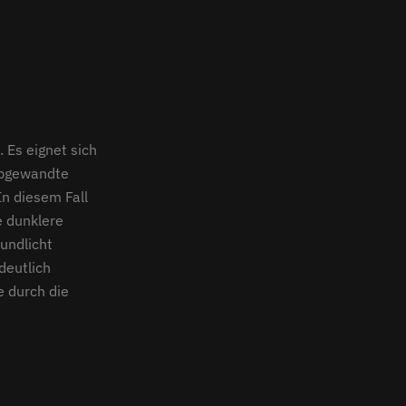
 Es eignet sich
 abgewandte
In diesem Fall
e dunklere
rundlicht
deutlich
e durch die