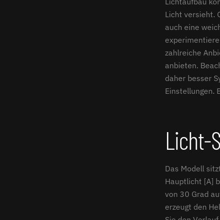
Lichtaufbau ko
Licht versieht.
auch eine weic
experimentieren
zahlreiche Anbi
anbieten. Beach
daher besser Sy
Einstellungen. 
Licht-
Das Modell sitz
Hauptlicht [A]
von 30 Grad auf
erzeugt den Hel
Sie den Verlauf