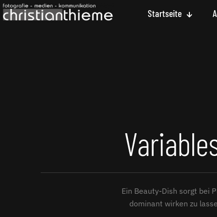
Startseite
A
Variable
Ein Beauty-Dish sorgt bei 
dominant wirken zu lassen