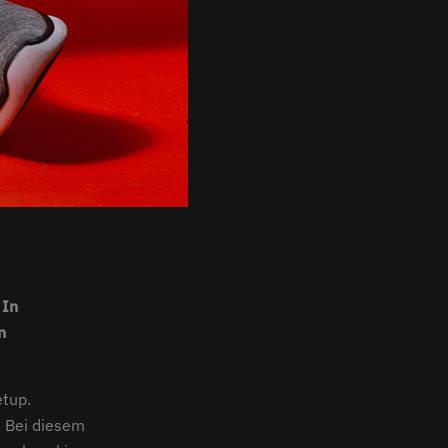
 In
n
etup.
. Bei diesem