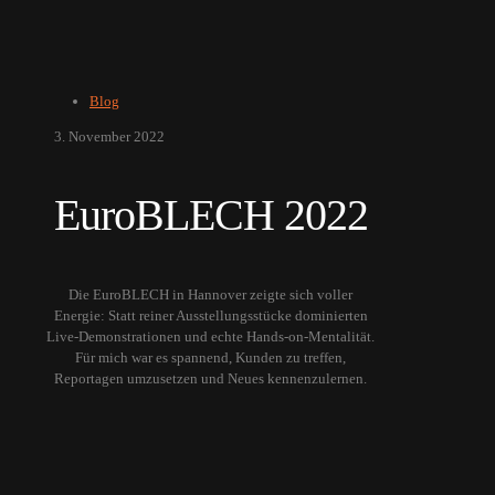
Blog
3. November 2022
EuroBLECH 2022
Die EuroBLECH in Hannover zeigte sich voller
Energie: Statt reiner Ausstellungsstücke dominierten
Live-Demonstrationen und echte Hands-on-Mentalität.
Für mich war es spannend, Kunden zu treffen,
Reportagen umzusetzen und Neues kennenzulernen.