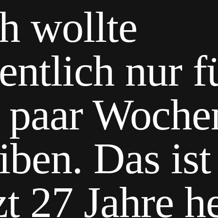
h wollte
entlich nur f
n paar Woche
iben. Das ist
zt 27 Jahre h