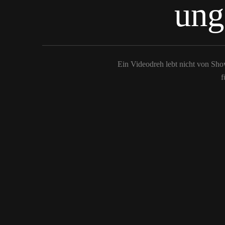
ung
Ein Videodreh lebt nicht von Sho
f