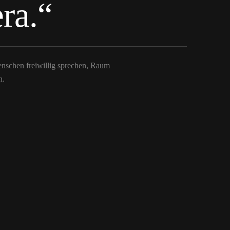
ra.“
enschen freiwillig sprechen, Raum
n.