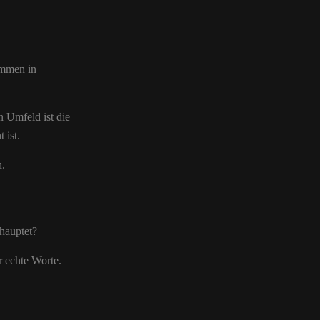
ommen in
n Umfeld ist die
 ist.
n.
ehauptet?
r echte Worte.