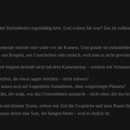
 bei Dreharbeiten regelmäßig höre. Und wissen Sie was? Das ist vollk
beitende möchte oder sollte vor die Kamera. Und gerade im industrielle
– aus Respekt, aus Unsicherheit oder einfach, weil man es nicht gewohnt
reh beginnt deshalb nicht mit dem Kamerasetup – sondern mit Vertraue
schen, die etwas sagen möchten – nicht müssen?
lassen sich auf Augenhöhe formulieren, ohne vorgefertigte Phrasen?
Film, der zeigt, was das Unternehmen ausmacht – nicht einer, der das b
st mit kleinen Teams, nehme mir Zeit für Gespräche und lasse Raum fü
nau dieser eine Satz, der hängen bleibt – weil er ehrlich ist: