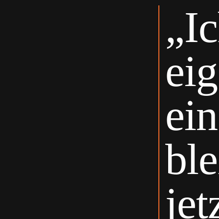
„Ic
eig
ei
ble
jet